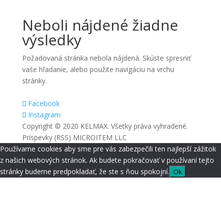
Neboli nájdené žiadne
výsledky
Požadovaná stránka nebola nájdená. Skúste spresniť
vaše hľadanie, alebo použite navigáciu na vrchu
stránky.
Facebook
Instagram
Copyright © 2020 KELMAX. Všetky práva vyhradené.
Príspevky (RSS) MICROITEM LLC
Používame cookies aby sme pre vás zabezpečili ten najlepší zážitok
z našich webových stránok. Ak budete pokračovať v používaní tejto
stránky budeme predpokladať, že ste s ňou spokojní.
Ok