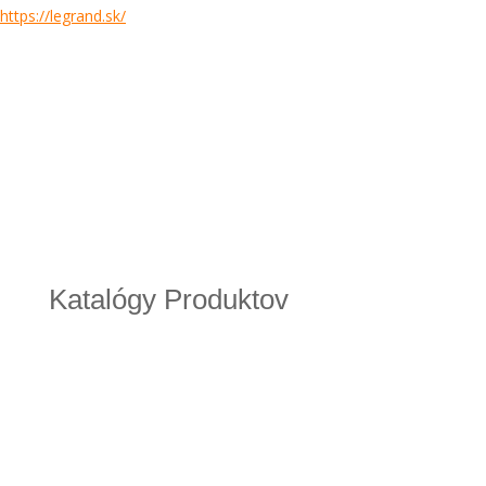
https://legrand.sk/
Katalógy Produktov
brozura_vypinace_pdf