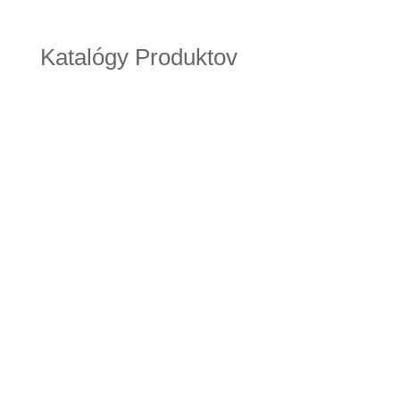
Katalógy Produktov
Cameleon_System_Catalogue_ 2020_pdf