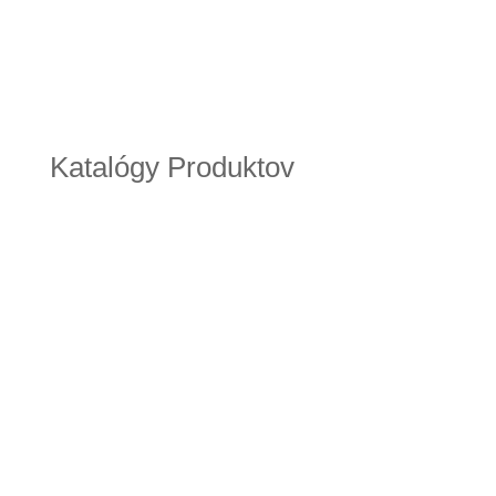
Katalógy Produktov
ZAMBELIS_CATALOGUE_20-21_EN_x