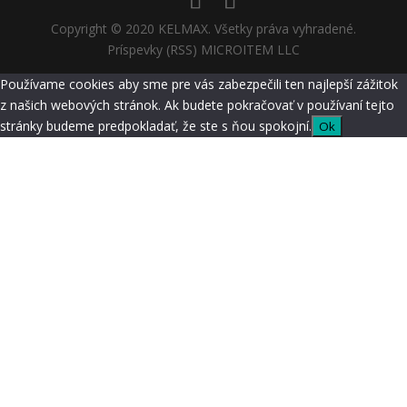
Copyright © 2020 KELMAX. Všetky práva vyhradené.
Príspevky (RSS) MICROITEM LLC
Používame cookies aby sme pre vás zabezpečili ten najlepší zážitok
z našich webových stránok. Ak budete pokračovať v používaní tejto
stránky budeme predpokladať, že ste s ňou spokojní.
Ok