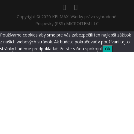
Copyright © 2020 KELMAX. Všetky práva vyhradené.
Príspevky (RSS) MICROITEM LLC
Používame cookies aby sme pre vás zabezpečili ten najlepší zážitok
z našich webových stránok. Ak budete pokračovať v používaní tejto
stránky budeme predpokladať, že ste s ňou spokojní.
Ok