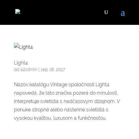
Light4
od
a21dmin
|
sep 18, 2017
Názov katalógu Vintage spoločnosti Light4
napovedá, že táto značka pozerá do minulosti,
interpretuje svietidlá s nadčasovým dizajnom. V
ponuke stropné alebo nástenné svietidlá s
vysokou kvalitou, luxusom a funkčnosťou.