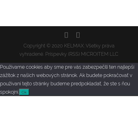
Copyright © 2020 KELMAX. Všetky práva
vyhradené. Príspevky (RSS) MICROITEM LLC
Používame cookies aby sme pre vás zabezpečili ten najlepší
zážitok z našich webových stránok. Ak budete pokračovať v
používaní tejto stránky budeme predpokladať, že ste s ňou
spokojní.
Ok