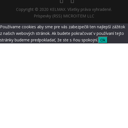
Copyright © 2020 KELMAX. Všetky práva vyhradené.
Príspevky (RSS) MICROITEM LLC
Používame cookies aby sme pre vás zabezpečili ten najlepší zážitok
z našich webových stránok. Ak budete pokračovať v používaní tejto
stránky budeme predpokladať, že ste s ňou spokojní.
Ok