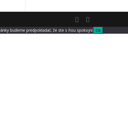
tránky budeme predpokladať, že ste s ňou spokojní.
Ok