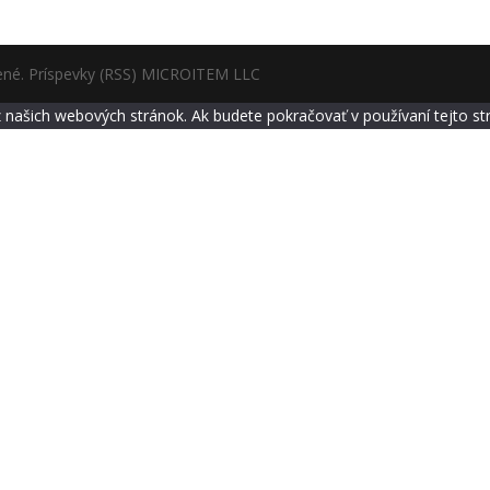
ené. Príspevky (RSS) MICROITEM LLC
z našich webových stránok. Ak budete pokračovať v používaní tejto s