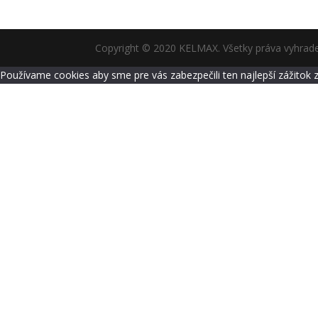
Copyright © 2020 KELMAX. Všetky práva vyhrad
Používame cookies aby sme pre vás zabezpečili ten najlepší zážitok 