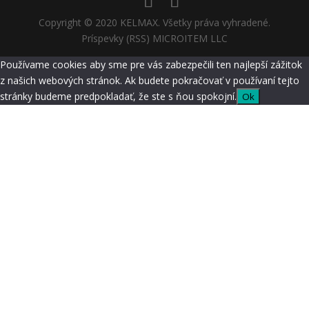
Copyright © 2020 KELMAX. Všetky práva vyhradené.
Príspevky (RSS) MICROITEM LLC
Používame cookies aby sme pre vás zabezpečili ten najlepší zážitok
z našich webových stránok. Ak budete pokračovať v používaní tejto
stránky budeme predpokladať, že ste s ňou spokojní.
Ok