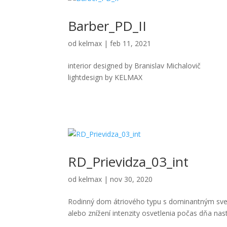
Barber_PD_II
od
kelmax
|
feb 11, 2021
interior designed by Branislav Michalovič
lightdesign by KELMAX
RD_Prievidza_03_int
od
kelmax
|
nov 30, 2020
Rodinný dom átriového typu s dominantným sve
alebo znížení intenzity osvetlenia počas dňa na