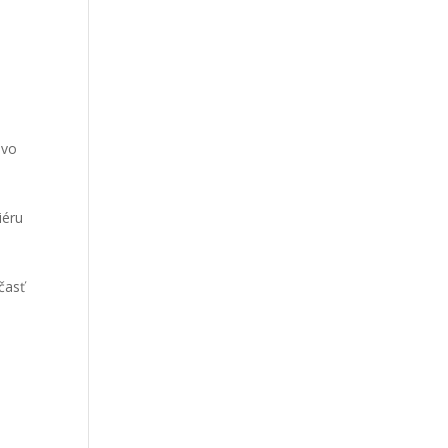
 vo
iéru
časť