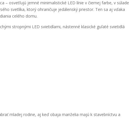
ca – osvetľujú jemné minimalistické LED línie v čiernej farbe, v súlade
ého svetlíka, ktorý ohraničuje jedálenský priestor. Ten sa aj vďaka
diania celého domu.
hými stropnými LED svietidlami, nástenné klasické guľaté svietidlá
brať mladej rodine, aj keď obaja manželia majú k stavebníctvu a