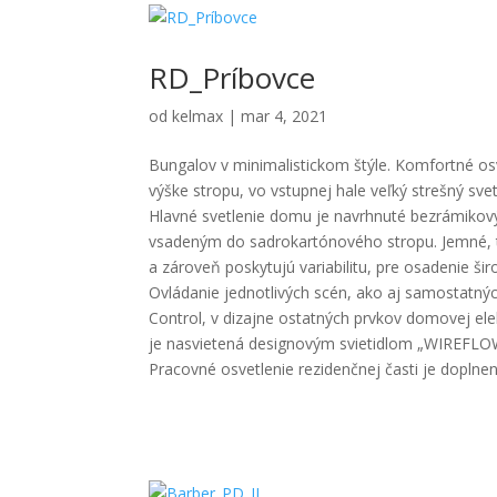
RD_Príbovce
od
kelmax
|
mar 4, 2021
Bungalov v minimalistickom štýle. Komfortné os
výške stropu, vo vstupnej hale veľký strešný svetl
Hlavné svetlenie domu je navrhnuté bezrámiko
vsadeným do sadrokartónového stropu. Jemné, tak
a zároveň poskytujú variabilitu, pre osadenie širo
Ovládanie jednotlivých scén, ako aj samostatný
Control, v dizajne ostatných prvkov domovej ele
je nasvietená designovým svietidlom „WIREFLOW“
Pracovné osvetlenie rezidenčnej časti je doplne