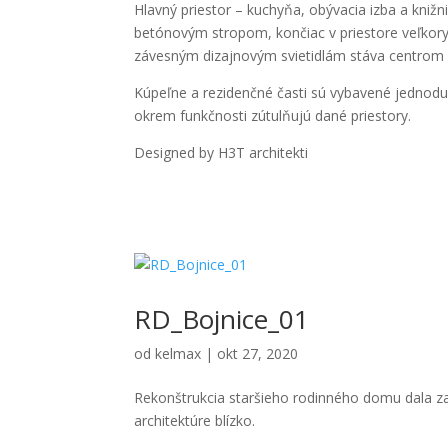
Hlavný priestor – kuchyňa, obývacia izba a knižni
betónovým stropom, končiac v priestore veľkorys
závesným dizajnovým svietidlám stáva centrom 
Kúpeľne a rezidenčné časti sú vybavené jednoduc
okrem funkčnosti zútulňujú dané priestory.
Designed by H3T architekti
RD_Bojnice_01
od
kelmax
|
okt 27, 2020
Rekonštrukcia staršieho rodinného domu dala za
architektúre blízko.