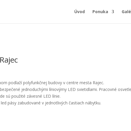
Úvod
Ponuka
Galé
Rajec
om podlaží polyfunkčnej budovy v centre mesta Rajec.
abezpečené jednoduchými líniovýmy LED svietidlami. Pracovné osvetl
de sú použité závesné LED línie.
a led pásy zabudované v jednotlivých častiach nábytku.