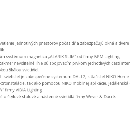
vetlenie jednotlivých priestorov počas dňa zabezpečujú okná a dvere
ík.
vým systémom magnetica „ALARIK SLIM“ od firmy BPM Lighting,
mer neviditeľné línie sú spojovacím prvkom jednotlivých častí inter
kou škálou svietidiel.
ch svietidiel je zabezpečené systémom DALI 2, s tlačidiel NIKO Home
ktroinštalácie, tak ako pomocou NIKO mobilnej aplikácie. Jedálenská 
 firmy VIBIA Lighting.
né o štýlové stolové a nástenné svietidlá firmy Wever & Ducré.