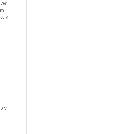
roveň
ými
úcu a
0 V.