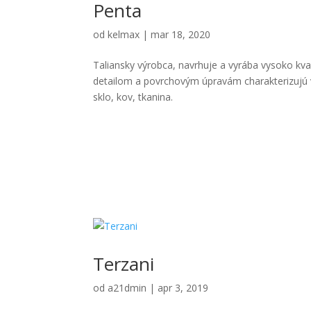
Penta
od
kelmax
|
mar 18, 2020
Taliansky výrobca, navrhuje a vyrába vysoko kva
detailom a povrchovým úpravám charakterizujú v
sklo, kov, tkanina.
Terzani
od
a21dmin
|
apr 3, 2019