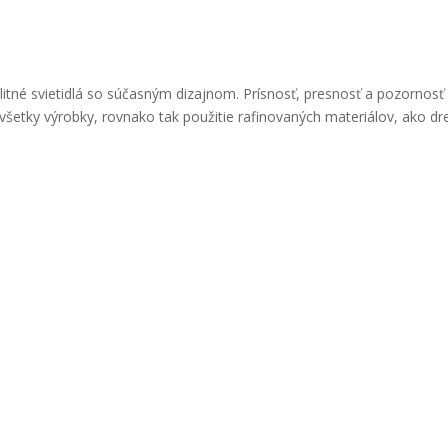
litné svietidlá so súčasným dizajnom. Prísnosť, presnosť a pozornosť
šetky výrobky, rovnako tak použitie rafinovaných materiálov, ako dr