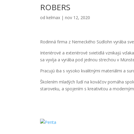
ROBERS
od
kelmax
|
nov 12, 2020
Rodinná firma z Nemeckého Südlohn vyrába svet
Interiérové a exteriérové svietidlá vznikajú vďak
sa vyvíja a vyrába pod jednou strechou v Münsterl
Pracujú iba s vysoko kvalitnými materiálmi a sur
Školením mladých ľudí na kováčov pomáha spoloč
staroveku, a spojením s kreativitou a moderným