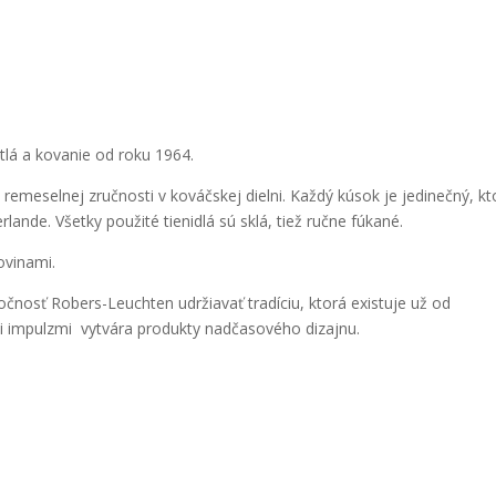
lá a kovanie od roku 1964.
a remeselnej zručnosti v kováčskej dielni. Každý kúsok je jedinečný, kt
ande. Všetky použité tienidlá sú sklá, tiež ručne fúkané.
ovinami.
nosť Robers-Leuchten udržiavať tradíciu, ktorá existuje už od
i impulzmi vytvára produkty nadčasového dizajnu.