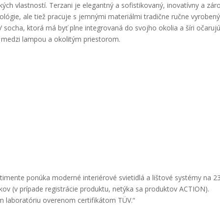
kých vlastností. Terzani je elegantný a sofistikovaný, inovatívny a zá
nológie, ale tiež pracuje s jemnými materiálmi tradične ručne vyroben
 socha, ktorá má byť plne integrovaná do svojho okolia a šíri očaruj
a medzi lampou a okolitým priestorom.
timente ponúka moderné interiérové svietidlá a lištové systémy na 23
kov (v prípade registrácie produktu, netýka sa produktov ACTION).
m laboratóriu overenom certifikátom TÜV.“