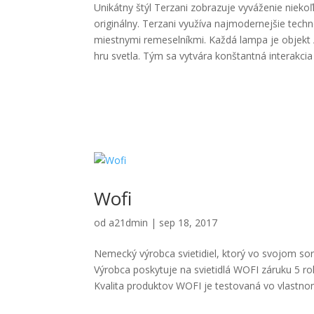
Unikátny štýl Terzani zobrazuje vyváženie niekoľ
originálny. Terzani využíva najmodernejšie tech
miestnymi remeselníkmi. Každá lampa je objekt /
hru svetla. Tým sa vytvára konštantná interakci
Wofi
od
a21dmin
|
sep 18, 2017
Nemecký výrobca svietidiel, ktorý vo svojom sor
Výrobca poskytuje na svietidlá WOFI záruku 5 ro
Kvalita produktov WOFI je testovaná vo vlastno