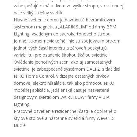
zabezpečujú okná a dvere vo výške stropu, vo vstupnej
hale veľký strešný svetlík.
Hlavné svetlenie domu je navrhnuté bezrámikovým
systémom magnetica „ALARIK SLIM“ od firmy BPM
Lighting, vsadeným do sadrokartónového stropu.
Jemné, takmer neviditeľné línie sú spojovacím prvkom
jednotlivých častí interiéru a zároveň poskytujú
variabilitu, pre osadenie širokou škálou svietidiel.
Ovládanie jednotlivých scén, ako aj samostatných
svietidiel je zabezpečené systémom DALI 2, s tlačidiel
NIKO Home Control, v dizajne ostatných prvkov
domovej elektroinštalácie, tak ako pomocou NIKO
mobilnej aplikácie. Jedálenská časť je nasvietená
designovým svietidlom „WIREFLOW“ firmy VIBIA
Lighting.
Pracovné osvetlenie rezidenčnej časti je doplnené o
štýlové stolové a nástenné svietidlá firmy Wever &
Ducré.