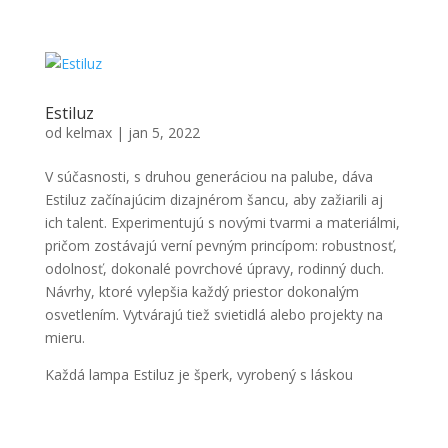
Estiluz
od
kelmax
|
jan 5, 2022
V súčasnosti, s druhou generáciou na palube, dáva
Estiluz začínajúcim dizajnérom šancu, aby zažiarili aj
ich talent. Experimentujú s novými tvarmi a materiálmi,
pričom zostávajú verní pevným princípom: robustnosť,
odolnosť, dokonalé povrchové úpravy, rodinný duch.
Návrhy, ktoré vylepšia každý priestor dokonalým
osvetlením. Vytvárajú tiež svietidlá alebo projekty na
mieru.
Každá lampa Estiluz je šperk, vyrobený s láskou