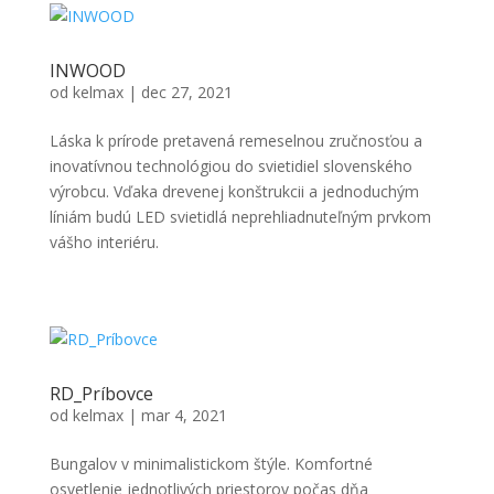
INWOOD
od
kelmax
|
dec 27, 2021
Láska k prírode pretavená remeselnou zručnosťou a
inovatívnou technológiou do svietidiel slovenského
výrobcu. Vďaka drevenej konštrukcii a jednoduchým
líniám budú LED svietidlá neprehliadnuteľným prvkom
vášho interiéru.
RD_Príbovce
od
kelmax
|
mar 4, 2021
Bungalov v minimalistickom štýle. Komfortné
osvetlenie jednotlivých priestorov počas dňa