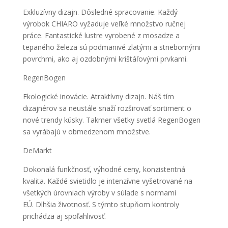
Exkluzívny dizajn. Dôsledné spracovanie. Každý
výrobok CHIARO vyžaduje veľké množstvo ručnej
práce. Fantastické lustre vyrobené z mosadze a
tepaného železa sú podmanivé zlatými a striebornými
povrchmi, ako aj ozdobnými krištáľovými prvkami.
RegenBogen
Ekologické inovácie. Atraktívny dizajn. Náš tím
dizajnérov sa neustále snaží rozširovať sortiment o
nové trendy kúsky. Takmer všetky svetlá RegenBogen
sa vyrábajú v obmedzenom množstve.
DeMarkt
Dokonalá funkčnosť, výhodné ceny, konzistentná
kvalita. Každé svietidlo je intenzívne vyšetrované na
všetkých úrovniach výroby v súlade s normami
EÚ. Dlhšia životnosť. S týmto stupňom kontroly
prichádza aj spoľahlivosť.