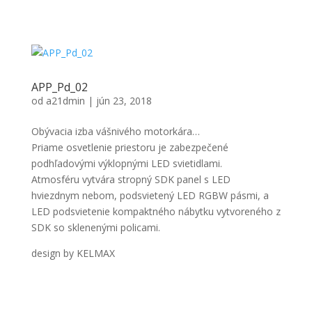
APP_Pd_02
od
a21dmin
|
jún 23, 2018
Obývacia izba vášnivého motorkára…
Priame osvetlenie priestoru je zabezpečené
podhľadovými výklopnými LED svietidlami.
Atmosféru vytvára stropný SDK panel s LED
hviezdnym nebom, podsvietený LED RGBW pásmi, a
LED podsvietenie kompaktného nábytku vytvoreného z
SDK so sklenenými policami.
design by KELMAX