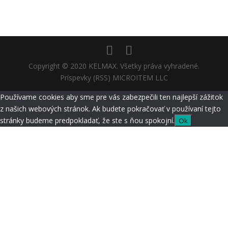
Copyright © 2020 KELMAX. Všetky práva vyhradené.
Príspevky (RSS) MICROITEM LLC
Používame cookies aby sme pre vás zabezpečili ten najlepší zážitok
z našich webových stránok. Ak budete pokračovať v používaní tejto
stránky budeme predpokladať, že ste s ňou spokojní.
Ok