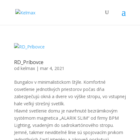
RD_Príbovce
od
kelmax
|
mar 4, 2021
Bungalov v minimalistickom štýle. Komfortné
osvetlenie jednotlivých priestorov počas dňa
zabezpečujú okná a dvere vo výške stropu, vo vstupnej
hale veľký strešný svetlík.
Hlavné svetlenie domu je navrhnuté bezrámikovým
systémom magnetica „ALARIK SLIM“ od firmy BPM
Lighting, vsadeným do sadrokartónového stropu.
Jemné, takmer neviditeľné línie sú spojovacím prvkom
jednotlivých častí interiéru a zároveň poskytujú