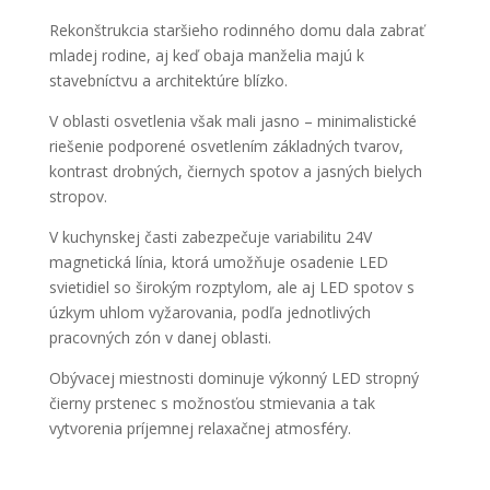
Rekonštrukcia staršieho rodinného domu dala zabrať
mladej rodine, aj keď obaja manželia majú k
stavebníctvu a architektúre blízko.
V oblasti osvetlenia však mali jasno – minimalistické
riešenie podporené osvetlením základných tvarov,
kontrast drobných, čiernych spotov a jasných bielych
stropov.
V kuchynskej časti zabezpečuje variabilitu 24V
magnetická línia, ktorá umožňuje osadenie LED
svietidiel so širokým rozptylom, ale aj LED spotov s
úzkym uhlom vyžarovania, podľa jednotlivých
pracovných zón v danej oblasti.
Obývacej miestnosti dominuje výkonný LED stropný
čierny prstenec s možnosťou stmievania a tak
vytvorenia príjemnej relaxačnej atmosféry.